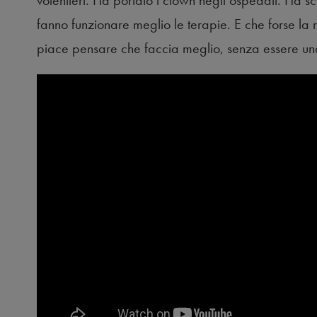
volentieri. Ha portato i clown negli ospedali. Ha sc
fanno funzionare meglio le terapie. E che forse la 
piace pensare che faccia meglio, senza essere un