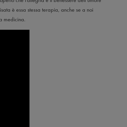
operto che l’allegria e il benessere dell’umore
risata è essa stessa terapia, anche se a noi
a medicina.