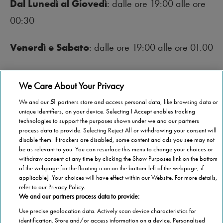
Dal Lunedì al Giovedì
: dalle ore 19:00 alle ore
00:30
Venerdì e Sabato
: dalle ore 19:00 alle ore 01.00
Domenica
: dalle ore 17:00 alle ore 00:30
We Care About Your Privacy
We and our
51
partners store and access personal data, like browsing data or
unique identifiers, on your device. Selecting I Accept enables tracking
technologies to support the purposes shown under we and our partners
process data to provide. Selecting Reject All or withdrawing your consent will
disable them. If trackers are disabled, some content and ads you see may not
be as relevant to you. You can resurface this menu to change your choices or
withdraw consent at any time by clicking the Show Purposes link on the bottom
of the webpage [or the floating icon on the bottom-left of the webpage, if
applicable] .Your choices will have effect within our Website. For more details,
refer to our Privacy Policy.
We and our partners process data to provide:
Use precise geolocation data. Actively scan device characteristics for
identification. Store and/or access information on a device. Personalised