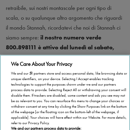
retraibile, sui nostri montascale per ogni tipo di
scala, o su qualunque altro argomento che riguardi
il mondo Stannah, ricordatevi che noi di Stannah ci
siamo sempre:
il nostro numero verde
800.898111 è attivo dal lunedì al sabato,
dalle 8.00 alle 20.00
. Vi aspettiamo! A presto!
We Care About Your Privacy
We and our
51
partners store and access personal data, like browsing data or
unique identifiers, on your device. Selecting I Accept enables tracking
technologies to support the purposes shown under we and our partners
process data to provide. Selecting Reject All or withdrawing your consent will
disable them. If trackers are disabled, some content and ads you see may not
be as relevant to you. You can resurface this menu to change your choices or
withdraw consent at any time by clicking the Show Purposes link on the bottom
of the webpage [or the floating icon on the bottom-left of the webpage, if
applicable] .Your choices will have effect within our Website. For more details,
refer to our Privacy Policy.
We and our partners process data to provide: