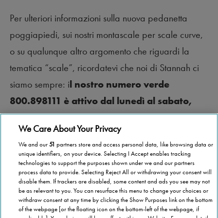
Per ulteriori informazioni sulla nuova pedanetta
poggiapiedi, sui nostri montascale per scale curve,
o su qualunque altro argomento che riguardi la
tematica “scale”, ricordatevi che noi di Stannah ci
siamo sempre: i
l nostro numero verde
800.898111 è attivo dal lunedì al sabato,
dalle 8.00 alle 20.00.
Vi aspettiamo!
We Care About Your Privacy
We and our
51
partners store and access personal data, like browsing data or
unique identifiers, on your device. Selecting I Accept enables tracking
technologies to support the purposes shown under we and our partners
process data to provide. Selecting Reject All or withdrawing your consent will
disable them. If trackers are disabled, some content and ads you see may not
be as relevant to you. You can resurface this menu to change your choices or
withdraw consent at any time by clicking the Show Purposes link on the bottom
of the webpage [or the floating icon on the bottom-left of the webpage, if