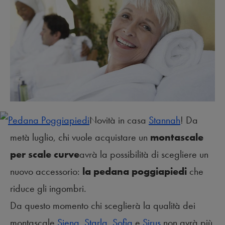
Novità in casa
Stannah
! Da
metà luglio, chi vuole acquistare un
montascale
per scale curve
avrà la possibilità di scegliere un
nuovo accessorio:
la pedana poggiapiedi
che
riduce gli ingombri.
Da questo momento chi sceglierà la qualità dei
montascale
Siena
,
Starla
,
Sofia
e
Sirus
non avrà più