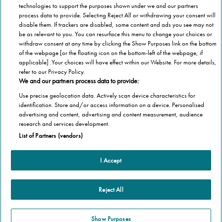
technologies to support the purposes shown under we and our partners
process data to provide. Selecting Reject All or withdrawing your consent will
disable them. If trackers are disabled, some content and ads you see may not
be as relevant to you. You can resurface this menu to change your choices or
withdraw consent at any time by clicking the Show Purposes link on the bottom
of the webpage [or the floating icon on the bottom-left of the webpage, if
applicable] .Your choices will have effect within our Website. For more details,
refer to our Privacy Policy.
We and our partners process data to provide:
Use precise geolocation data. Actively scan device characteristics for
identification. Store and/or access information on a device. Personalised
advertising and content, advertising and content measurement, audience
Categorie
research and services development.
List of Partners (vendors)
Salute
Informazioni Tecnica
Agevolazioni
I Accept
Cookie Policy
Altre informazioni
Casa
Privacy Policy
Barriere Architettoniche
Che cos’è il blog
Reject All
Terza Età
Autori
Stannah
Il libro
Show Purposes