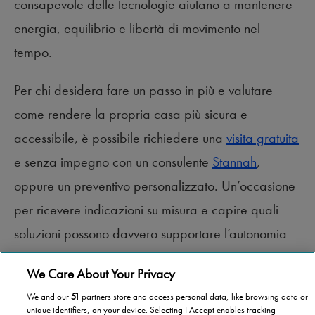
consapevole delle tecnologie aiutano a mantenere
energia, equilibrio e libertà di movimento nel
tempo.
Per chi desidera fare un passo in più e valutare
come rendere la propria casa più sicura e
accessibile, è possibile richiedere una
visita gratuita
e senza impegno con un consulente
Stannah
,
oppure un preventivo personalizzato. Un’occasione
per ricevere indicazioni su misura e capire quali
soluzioni possono davvero supportare l’autonomia
quotidiana, oggi e negli anni a venire.
We Care About Your Privacy
We and our
51
partners store and access personal data, like browsing data or
unique identifiers, on your device. Selecting I Accept enables tracking