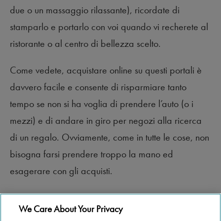
due o un massaggio rilassante), ricordate di
stamparlo e portarlo con voi quando vi recherete al
ristorante o al centro di bellezza scelto.
Come vedete, acquistare online su questi portali è
davvero facile e consente di risparmiare tanto
tempo se non si ha voglia di prendere l’auto (o i
mezzi) e di andare in giro per negozi alla ricerca
di un regalo. Ovviamente, come in tutte le cose, non
bisogna farsi prendere troppo la mano ed
esagerare con gli acquisti.
Detto questo, che lo shopping abbia inizio!
We Care About Your Privacy