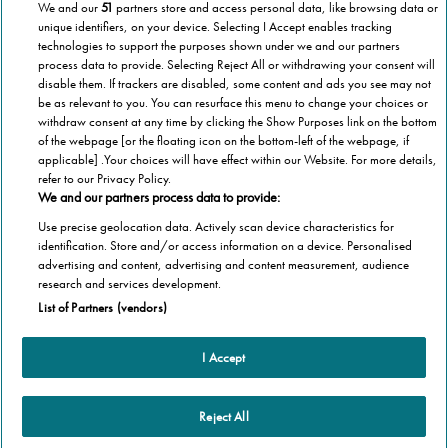
We and our
51
partners store and access personal data, like browsing data or
unique identifiers, on your device. Selecting I Accept enables tracking
technologies to support the purposes shown under we and our partners
process data to provide. Selecting Reject All or withdrawing your consent will
disable them. If trackers are disabled, some content and ads you see may not
be as relevant to you. You can resurface this menu to change your choices or
withdraw consent at any time by clicking the Show Purposes link on the bottom
of the webpage [or the floating icon on the bottom-left of the webpage, if
applicable] .Your choices will have effect within our Website. For more details,
refer to our Privacy Policy.
We and our partners process data to provide:
Use precise geolocation data. Actively scan device characteristics for
identification. Store and/or access information on a device. Personalised
advertising and content, advertising and content measurement, audience
Categorie
research and services development.
List of Partners (vendors)
Salute
Informazioni Tecnica
Agevolazioni
I Accept
Cookie Policy
Altre informazioni
Casa
Privacy Policy
Barriere Architettoniche
Che cos’è il blog
Reject All
Terza Età
Autori