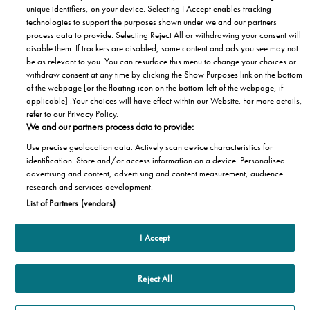
unique identifiers, on your device. Selecting I Accept enables tracking
technologies to support the purposes shown under we and our partners
process data to provide. Selecting Reject All or withdrawing your consent will
disable them. If trackers are disabled, some content and ads you see may not
be as relevant to you. You can resurface this menu to change your choices or
withdraw consent at any time by clicking the Show Purposes link on the bottom
of the webpage [or the floating icon on the bottom-left of the webpage, if
applicable] .Your choices will have effect within our Website. For more details,
refer to our Privacy Policy.
We and our partners process data to provide:
Use precise geolocation data. Actively scan device characteristics for
identification. Store and/or access information on a device. Personalised
advertising and content, advertising and content measurement, audience
Categorie
research and services development.
List of Partners (vendors)
Salute
Informazioni Tecnica
Agevolazioni
I Accept
Cookie Policy
Altre informazioni
Casa
Privacy Policy
Barriere Architettoniche
Che cos’è il blog
Reject All
Terza Età
Autori