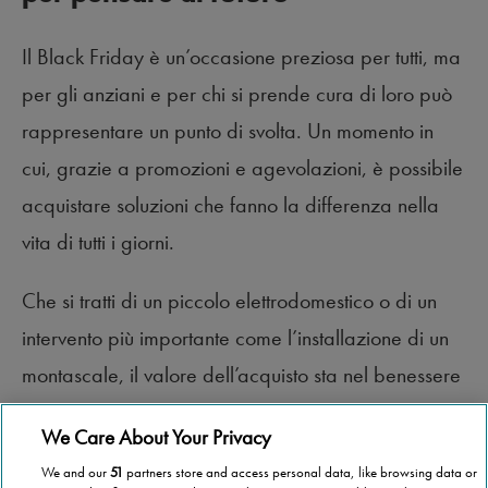
Il Black Friday è un’occasione preziosa per tutti, ma
per gli anziani e per chi si prende cura di loro può
rappresentare un punto di svolta. Un momento in
cui, grazie a promozioni e agevolazioni, è possibile
acquistare soluzioni che fanno la differenza nella
vita di tutti i giorni.
Che si tratti di un piccolo elettrodomestico o di un
intervento più importante come l’installazione di un
montascale, il valore dell’acquisto sta nel benessere
che porta con sé. E oggi, farlo è più semplice.
We Care About Your Privacy
We and our
51
partners store and access personal data, like browsing data or