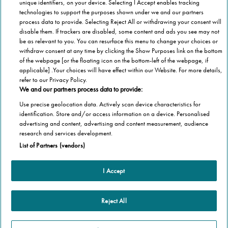
unique identifiers, on your device. Selecting I Accept enables tracking
technologies to support the purposes shown under we and our partners
process data to provide. Selecting Reject All or withdrawing your consent will
disable them. If trackers are disabled, some content and ads you see may not
be as relevant to you. You can resurface this menu to change your choices or
withdraw consent at any time by clicking the Show Purposes link on the bottom
of the webpage [or the floating icon on the bottom-left of the webpage, if
applicable] .Your choices will have effect within our Website. For more details,
refer to our Privacy Policy.
We and our partners process data to provide:
Use precise geolocation data. Actively scan device characteristics for
identification. Store and/or access information on a device. Personalised
advertising and content, advertising and content measurement, audience
Categorie
research and services development.
List of Partners (vendors)
Salute
Informazioni Tecnica
Agevolazioni
I Accept
Cookie Policy
Altre informazioni
Casa
Privacy Policy
Barriere Architettoniche
Che cos’è il blog
Reject All
Terza Età
Autori
Stannah